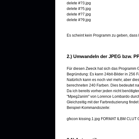
delete #?3.jpg
delete #?5.jpg
delete #?7.jpg
delete #?9.jpg
Es scheint kein Programm zu geben, dass 
2.) Umwandeln der JPEG bzw. PP
Für diesen Zweck hat sich das Programm G
Begründung: Es kann 24bit-Bilder in 256 
Natürlich kann es noch viel mehr, aber die
berechneten 240 Farben. Dies bedeutet nat
Da ich bereits vorher jeden nicht benötigt
"Mpeg2anim" von Lorence Lombardo durchg
Gleichzeitig mit der Farbreduzierung finde
Beispiel-Kommandozeile:
gfxcon kissing.1.jpg FORMAT ILBM CLUT