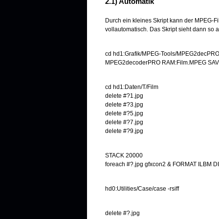
2.1) Automatik
Durch ein kleines Skript kann der MPEG-Fil
vollautomatisch. Das Skript sieht dann so a
cd hd1:Grafik/MPEG-Tools/MPEG2decPR
MPEG2decoderPRO RAM:Film.MPEG SAVE
cd hd1:Daten/T/Film
delete #?1.jpg
delete #?3.jpg
delete #?5.jpg
delete #?7.jpg
delete #?9.jpg
STACK 20000
foreach #?.jpg gfxcon2 & FORMAT ILBM
hd0:Utilities/Case/case -rsiff
delete #?.jpg