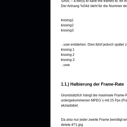
SAVE -- a file(s) to save the frames to, for 
Der Anhang %04d steht für die Nummer des
kissing1
kissing2
kissing3
...usw entstehen. Dies führt jedoch späte
kissing.1
kissing.2
kissing.3
...usw.
1.1.) Halbierung der Frame-Rate
Grundsätzlich hängt die maximale Frame-Ra
untergekommenen MPEG`s mit 25 Fps (Frame
akzeptabel.
Da also nur jeder zweite Frame benötigt wi
delete #?1.jpg