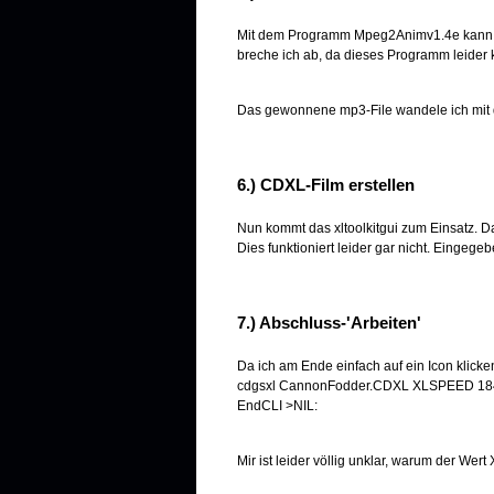
Mit dem Programm Mpeg2Animv1.4e kann de
breche ich ab, da dieses Programm leider
Das gewonnene mp3-File wandele ich mit d
6.) CDXL-Film erstellen
Nun kommt das xltoolkitgui zum Einsatz. Da
Dies funktioniert leider gar nicht. Eingeg
7.) Abschluss-'Arbeiten'
Da ich am Ende einfach auf ein Icon klicken
cdgsxl CannonFodder.CDXL XLSPEED 18
EndCLI >NIL:
Mir ist leider völlig unklar, warum der Wert