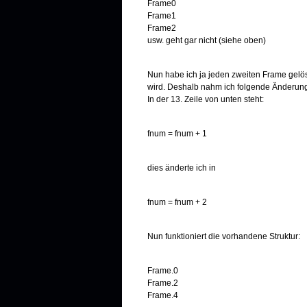
Frame0
Frame1
Frame2
usw. geht gar nicht (siehe oben)
Nun habe ich ja jeden zweiten Frame gelös
wird. Deshalb nahm ich folgende Änderung
In der 13. Zeile von unten steht:
fnum = fnum + 1
dies änderte ich in
fnum = fnum + 2
Nun funktioniert die vorhandene Struktur:
Frame.0
Frame.2
Frame.4