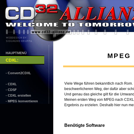
HAUPTMENÜ
MPEG n
CDXL
:
- Convert2CDXL
Viele Wege führen bekanntlich nach Rom.
- CDXL
beschwerlicheren Weg, der dafür aber schö
- CDSF
Und genau das gleiche gilt für die Umwa
- CDXL erstellen
Meinen ersten Weg von MPEG nach CDXL habe
- MPEG konvertieren
Ergebnis zu erzielen. Deshalb hier nun mei
Benötigte Software