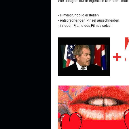
Wie das geht dürfte eigentlich klar sein - man
- Hintergrundbild erstellen
- entsprechenden Pinsel ausschneiden
- in jeden Frame des Filmes setzen