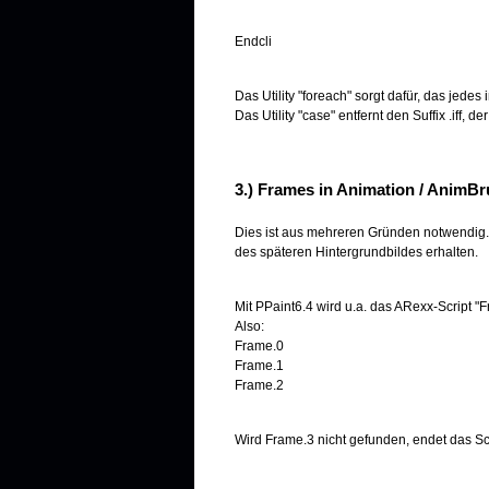
Endcli
Das Utility "foreach" sorgt dafür, das jed
Das Utility "case" entfernt den Suffix .iff
3.) Frames in Animation / Anim
Dies ist aus mehreren Gründen notwendig.
des späteren Hintergrundbildes erhalten.
Mit PPaint6.4 wird u.a. das ARexx-Script "
Also:
Frame.0
Frame.1
Frame.2
Wird Frame.3 nicht gefunden, endet das Scr