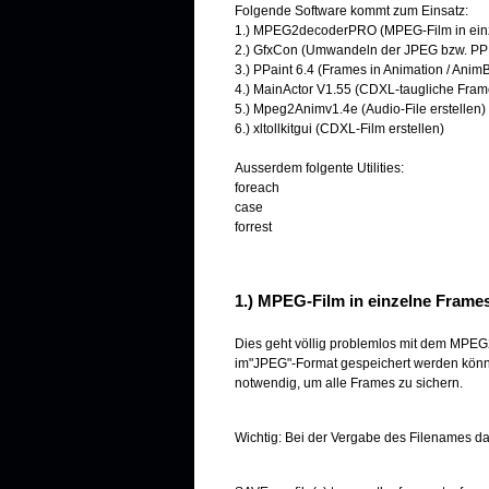
Folgende Software kommt zum Einsatz:
1.) MPEG2decoderPRO (MPEG-Film in einz
2.) GfxCon (Umwandeln der JPEG bzw. PPM
3.) PPaint 6.4 (Frames in Animation / An
4.) MainActor V1.55 (CDXL-taugliche Frame
5.) Mpeg2Animv1.4e (Audio-File erstellen)
6.) xltollkitgui (CDXL-Film erstellen)
Ausserdem folgente Utilities:
foreach
case
forrest
1.) MPEG-Film in einzelne Frames
Dies geht völlig problemlos mit dem MPEG2
im"JPEG"-Format gespeichert werden können.
notwendig, um alle Frames zu sichern.
Wichtig: Bei der Vergabe des Filenames da